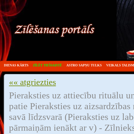
DIENAS KĀRTS
ZĪLĒT TIEŠSAISTĒ
ASTRO SAPŅU TULKS
VEIKALS TALIS
«« atgriezties
Pieraksties uz attiecību rituālu u
patie Pieraksties uz aizsardzības 
savā līdzsvarā (Pieraksties uz lab
pārmaiņām ienākt ar v) - Zīlnieks