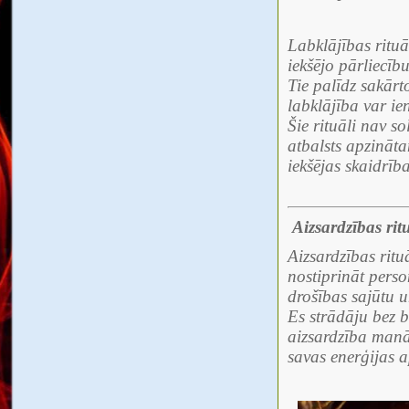
Labklājības rituā
iekšējo pārliecīb
Tie palīdz sakār
labklājība var ien
Šie rituāli nav s
atbalsts apzināt
iekšējas skaidrība
Aizsardzības ritu
Aizsardzības rituā
nostiprināt perso
drošības sajūtu u
Es strādāju bez 
aizsardzība manā 
savas enerģijas 