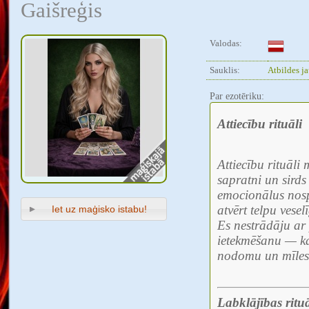
Gaišreģis
Valodas:
Sauklis:
Atbildes ja
Par ezotēriku:
Attiecību rituāli
Attiecību rituāli
sapratni un sirds 
emocionālus nosp
atvērt telpu vese
Iet uz maģisko istabu!
Es nestrādāju ar 
ietekmēšanu — katr
nodomu un mīles
Labklājības rituā