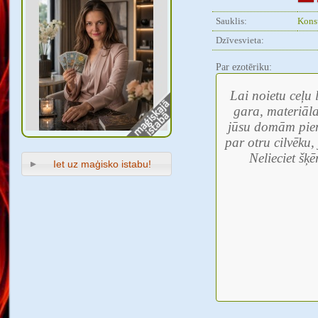
Sauklis:
Konsu
Dzīvesvieta:
Par ezotēriku:
Lai noietu ceļu 
gara, materiāla
jūsu domām piem
par otru cilvēku,
Nelieciet šķē
Iet uz maģisko istabu!