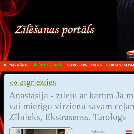
DIENAS KĀRTS
ZĪLĒT TIEŠSAISTĒ
ASTRO SAPŅU TULKS
VEIKALS TALIS
«« atgriezties
Anastasija - zīlēju ar kārtīm Ja m
vai mierīgu virzienu savam ceļam
Zīlnieks, Ekstrasenss, Tarologs
Valodas: