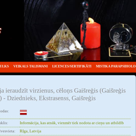
TULKS
VEIKALS TALISMANI
LICENCES/SERTIFIKĀTI
MISTIKA PARAPSIHOLO
a ieraudzīt virzienus, cēloņs Gaišreģis (Gaišreģis
) - Dziednieks, Ekstrasenss, Gaišreģis
lodas:
klis:
Informācija, kas atnāk, vienmēr tiek nodota ar cieņu un atbildīb
vesvieta:
RIga, Latvija