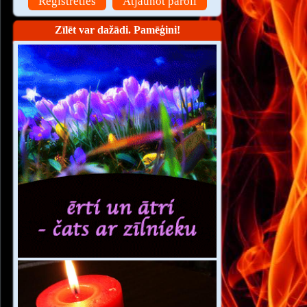
Reģistrēties
Atjaunot paroli
Zīlēt var dažādi. Pamēģini!