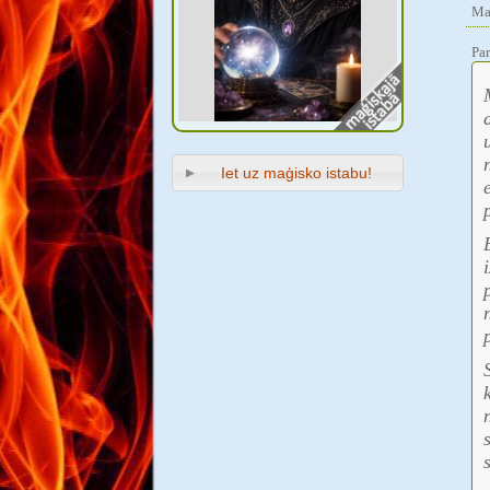
Ma
Par
Iet uz maģisko istabu!