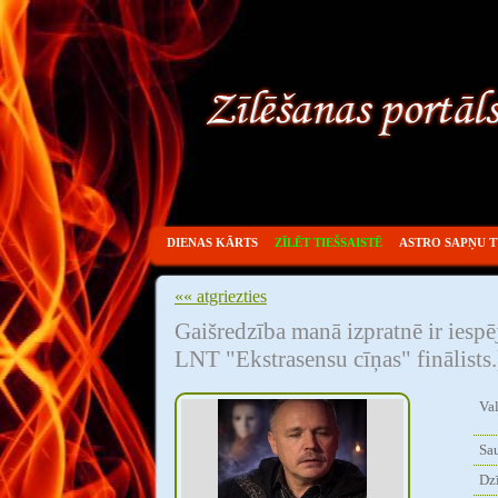
DIENAS KĀRTS
ZĪLĒT TIEŠSAISTĒ
ASTRO SAPŅU 
«« atgriezties
Gaišredzība manā izpratnē ir iespēj
LNT "Ekstrasensu cīņas" finālists.
Va
Sau
Dzī