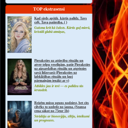
TOP ekstrasensi
Kad sirds apjūk, kārtis palīdz. Tavs
ceļš. Tava patiesība. ( )
Gaisma krīt kā čuksts. Kārtis guļ mierā,
kristāli glabā atmiņas,
Pieraksties uz attiecību rituālu un
atver telpu veselīgām, patie Pieraksties
uz aizsardzības rituālu un atgriezies
savā līdzsvarā (Pieraksties uz
labklājības rituālu un ļauj
pārmaiņām ienākt ar v)
Atbildes jau ir tevī — es palīdzu tās
ieraudzīt.
Reizēm mūsu uguns nodziest, bet cits
cilvēks to uzdedz no jauna. (Seansa
cena sākot no 75eur 1h)
Strādāju ar bionerģiju, zīlēju, ieteikumi
un prognozes.