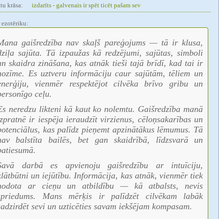
tu krāsa:
izdarīts - galvenais ir spēt ticēt pašam sev
 ezotēriku:
Mana gaišredzība nav skaļš pareģojums — tā ir klusa,
dziļa sajūta. Tā izpaužas kā redzējumi, sajūtas, simboli
un skaidra zināšana, kas atnāk tieši tajā brīdī, kad tai ir
nozīme. Es uztveru informāciju caur sajūtām, tēliem un
enerģiju, vienmēr respektējot cilvēka brīvo gribu un
personīgo ceļu.
Es neredzu likteni kā kaut ko nolemtu. Gaišredzība manā
izpratnē ir iespēja ieraudzīt virzienus, cēloņsakarības un
potenciālus, kas palīdz pieņemt apzinātākus lēmumus. Tā
nav balstīta bailēs, bet gan skaidrībā, līdzsvarā un
patiesumā.
Savā darbā es apvienoju gaišredzību ar intuīciju,
klātbūtni un iejūtību. Informācija, kas atnāk, vienmēr tiek
nodota ar cieņu un atbildību — kā atbalsts, nevis
spriedums. Mans mērķis ir palīdzēt cilvēkam labāk
sadzirdēt sevi un uzticēties savam iekšējam kompasam.